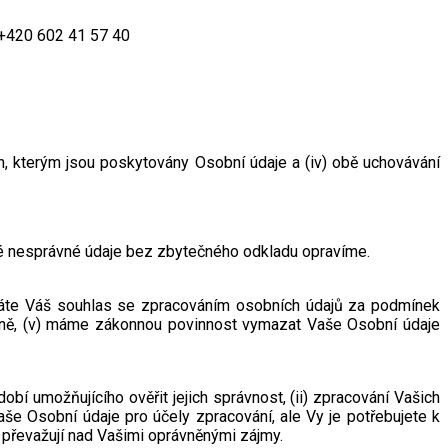
 +420 602 41 57 40
ích, kterým jsou poskytovány Osobní údaje a (iv) obě uchovávání
vé nesprávné údaje bez zbytečného odkladu opravíme.
voláte Váš souhlas se zpracováním osobních údajů za podmínek
onně, (v) máme zákonnou povinnost vymazat Vaše Osobní údaje
í umožňujícího ověřit jejich správnost, (ii) zpracování Vašich
aše Osobní údaje pro účely zpracování, ale Vy je potřebujete k
ě převažují nad Vašimi oprávněnými zájmy.