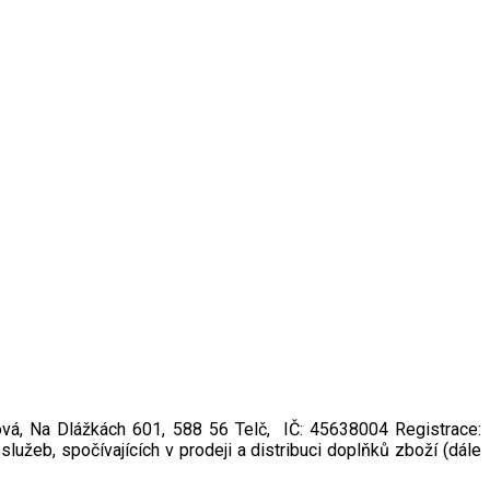
ing
vá, Na Dlážkách 601, 588 56 Telč, IČ: 45638004 Registrace:
žeb, spočívajících v prodeji a distribuci doplňků zboží (dále