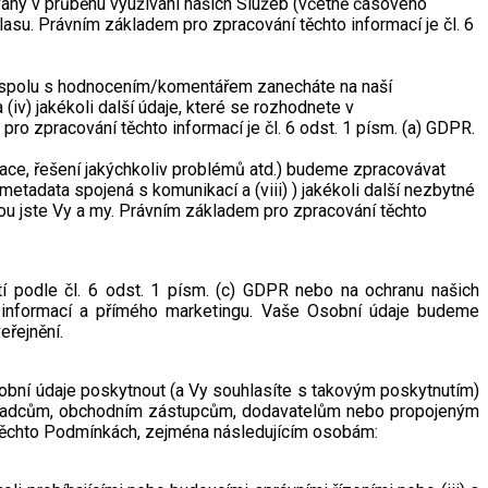
ovány v průběhu využívání našich Služeb (včetně časového
su. Právním základem pro zpracování těchto informací je čl. 6
 spolu s hodnocením/komentářem zanecháte na naší
 (iv) jakékoli další údaje, které se rozhodnete v
 zpracování těchto informací je čl. 6 odst. 1 písm. (a) GDPR.
ace, řešení jakýchkoliv problémů atd.) budeme zpracovávat
ii) metadata spojená s komunikací a (viii) ) jakékoli další nezbytné
nou jste Vy a my. Právním základem pro zpracování těchto
 podle čl. 6 odst. 1 písm. (c) GDPR nebo na ochranu našich
a informací a přímého marketingu. Vaše Osobní údaje budeme
eřejnění.
bní údaje poskytnout (a Vy souhlasíte s takovým poskytnutím)
oradcům, obchodním zástupcům, dodavatelům nebo propojeným
těchto Podmínkách, zejména následujícím osobám: