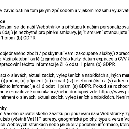
) v závislosti na tom jakým způsobem a v jakém rozsahu využívá
nce
ašování se do naší Webstránky a přístupu k našim personalizo
hto údajů je nezbytné pro plnění smlouvy, jejíž smluvní stranou jste
. 1 písm. (b) GDPR.
bjednaného zboží / poskytnutí Vámi zakoupené služby]) zpracováv
ace o Vaší platební kartě (zejména číslo karty, datum expirace a CV
pracování těchto informací je čl. 6 odst. 1 písm. (b) GDPR.
ací o slevách, aktualizacích, vylepšeních a nabídkách a jiných 
) jméno, (ii) příjmení, (iii) e-mail, (iv) telefonní číslo a (v) ad
chto informací je čl. 6 odst. 1 písm. (a) GDPR. Pokud se rozhod
ímo v e-mailové komunikaci a/nebo dostupný zde: https://www.p
ámení o slevách, aktualizacích, vylepšeních a nabídkách. Není 
nky
e Vašeho uživatelského zážitku při používání naší Webstránky zpr
užeb (včetně Vaší IP adresy, geografické polohy, typu a verze 
šich Webových stránkách nebo jakékoliv podobné informace, kte