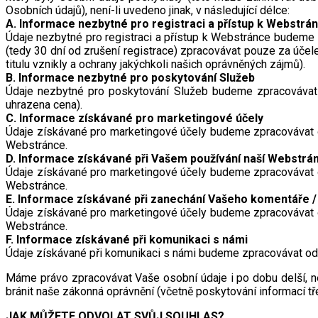
Osobních údajů), není-li uvedeno jinak, v následující délce:
A. Informace nezbytné pro registraci a přístup k Webstrá
Údaje nezbytné pro registraci a přístup k Webstránce budeme 
(tedy 30 dní od zrušení registrace) zpracovávat pouze za účele
titulu vznikly a ochrany jakýchkoli našich oprávněných zájmů).
B. Informace nezbytné pro poskytování Služeb
Údaje nezbytné pro poskytování Služeb budeme zpracovávat o
uhrazena cena).
C. Informace získávané pro marketingové účely
Údaje získávané pro marketingové účely budeme zpracovávat o
Webstránce.
D. Informace získávané při Vašem používání naší Webstrá
Údaje získávané pro marketingové účely budeme zpracovávat o
Webstránce.
E. Informace získávané při zanechání Vašeho komentáře 
Údaje získávané pro marketingové účely budeme zpracovávat o
Webstránce.
F. Informace získávané při komunikaci s námi
Údaje získávané při komunikaci s námi budeme zpracovávat ode
Máme právo zpracovávat Vaše osobní údaje i po dobu delší, než
bránit naše zákonná oprávnění (včetně poskytování informací 
JAK MŮŽETE ODVOLAT SVŮJ SOUHLAS?