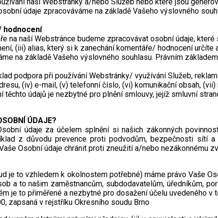
 používání naší Webstránky a/nebo Služeb nebo které jsou gener
 osobní údaje zpracováváme na základě Vašeho výslovného souhla
/ hodnocení
ře na naší Webstránce budeme zpracovávat osobní údaje, které
í, (iii) alias, který si k zanechání komentáře/ hodnocení určíte a
me na základě Vašeho výslovného souhlasu. Právním základem pro
lad podpora při používání Webstránky/ využívání Služeb, reklam
) adresu, (iv) e-mail, (v) telefonní číslo, (vi) komunikační obsah, (v
 těchto údajů je nezbytné pro plnění smlouvy, jejíž smluvní stra
OSOBNÍ ÚDAJE?
obní údaje za účelem splnění si našich zákonných povinností
říklad z důvodu prevence proti podvodům, bezpečnosti sítí 
Vaše Osobní údaje chránit proti zneužití a/nebo nezákonnému zv
ud je to vzhledem k okolnostem potřebné) máme právo Vaše Oso
sob a to našim zaměstnancům, subdodavatelům, úředníkům, p
ém je to přiměřené a nezbytné pro dosažení účelu uvedeného v 
00, zapsaná v rejstříku Okresního soudu Brno