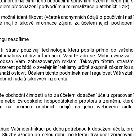
li probíhajícími nebo budoucími správními řízeními nebo (iii) s
čelem předcházení podvodům a minimalizace platebních rizik).
 možné identifikovat (včetně anonymních údajů o používání naší
ré mají o takové informace zájem, za účelem jejich pochopení
ingu nesdílíme.
strany používají technologii, která posílá přímo do vašeho
tomaticky obdrží informaci o Vaší IP adrese. Mohou využívat i
ují obsah Vám zobrazovaných reklam. Takovým třetím stranám
nzerent požádá o zveřejnění reklamy určité skupině zákazníků a
 snaží oslovit. Účelem těchto podmínek není regulovat Váš vztah
sobních údajů takových inzerentů.
e obchodní činnosti a to za účelem dosažení účelu zpracování
ie nebo Evropského hospodářského prostoru a zeměmi, které
em na ochranu osobních údajů na jeho webovém sídle:
uje Vaši identifikaci po dobu potřebnou k dosažení účelu, pro
 Služby a/nebo po celou dobu, po kterou trvá účel zpracování