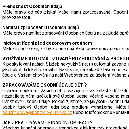
Přenosnost Osobních údajů
Máte právo od nás získat Vaše, námi zpracovávané, Osobní 
provozovateli.
Namítat zpracování Osobních údajů
Máte právo namítat zpracování Osobních údajů na základě opráv
Iniciovat řízení před dozorovým orgánem
Máte-li podezření, že byla porušena Vaše práva související s 
VYUŽÍVÁME AUTOMATIZOVANÉ ROZHODOVÁNÍ A PROFILO
K poskytování našich Služeb nevyužíváme: (i) automatizované 
jakéhokoli lidského zásahu. Následně, na základě takového vy
údaje o Vašem chování na naší Webstránce za účelem Vašeho zař
ZPRACOVÁVÁME OSOBNÍ ÚDAJE DĚTÍ?
Ochranu soukromí Vašich dětí považujeme za zvláště důležito
nezasílejte nám jakékoli své Osobní údaje, včetně Vašeho jmé
uvést své Osobní údaje. Pokud zjistíme, že jakýkoli Osobní úd
osoby, takový Osobní údaj bez prodlení vymažeme. Máte-l
bouchnerova@penzion-slunicko.cz
alebo telefonického kontakt
JAK ZPRACOVÁVÁME FINANČNÍ OPERACE?
Všechny finanční operace a transakce elektronicky provedené