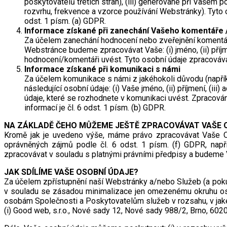
poskytovatelů třetích stran), (iii) generované při Vašem
rozvrhu, frekvence a vzorce používání Webstránky). Tyto
odst. 1 písm. (a) GDPR.
Informace získané při zanechání Vašeho komentáře 
Za účelem zanechání hodnocení nebo zveřejnění komentá
Webstránce budeme zpracovávat Vaše: (i) jméno, (ii) příjmen
hodnocení/komentáři uvést. Tyto osobní údaje zpracovává
Informace získané při komunikaci s námi
Za účelem komunikace s námi z jakéhokoli důvodu (napřík
následující osobní údaje: (i) Vaše jméno, (ii) příjmení, (iii
údaje, které se rozhodnete v komunikaci uvést. Zpracování
informací je čl. 6 odst. 1 písm. (b) GDPR.
NA ZÁKLADĚ ČEHO MŮŽEME JEŠTĚ ZPRACOVÁVAT VAŠE 
Kromě jak je uvedeno výše, máme právo zpracovávat Vaše Os
oprávněných zájmů podle čl. 6 odst. 1 písm. (f) GDPR, nap
zpracovávat v souladu s platnými právními předpisy a budeme 
JAK SDÍLÍME VAŠE OSOBNÍ ÚDAJE?
Za účelem zpřístupnění naší Webstránky a/nebo Služeb (a pok
v souladu se zásadou minimalizace jen omezenému okruhu o
osobám Společnosti a Poskytovatelům služeb v rozsahu, v jak
(i) Good web, s.r.o., Nové sady 12, Nové sady 988/2, Brno, 602