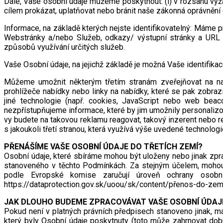
Dále, Vaše osobní údaje můžeme poskytnout: (i) v rozsahu vyžad
cílem prokázat, uplatňovat nebo bránit naše zákonná oprávněn
Informace, na základě kterých nejste identifikovatelný: Máme 
Webstránky a/nebo Služeb, odkazy/ výstupní stránky a URL ad
způsobů využívání určitých služeb.
Vaše Osobní údaje, na jejichž základě je možná Vaše identifika
Můžeme umožnit některým třetím stranám zveřejňovat na naš
prohlížeče nabídky nebo linky na nabídky, které se pak zobra
jiné technologie (např. cookies, JavaScript nebo web beac
nezpřístupňujeme informace, které by jim umožnily personalizo
vy budete na takovou reklamu reagovat, takový inzerent nebo re
s jakoukoli třetí stranou, která využívá výše uvedené technolo
PŘENÁŠÍME VAŠE OSOBNÍ ÚDAJE DO TŘETÍCH ZEMÍ?
Osobní údaje, které sbíráme mohou být uloženy nebo jinak zp
stanoveného v těchto Podmínkách. Za stejným účelem, moho
podle Evropské komise zaručují úroveň ochrany osob
https://dataprotection.gov.sk/uoou/sk/content/přenos-do-zem
JAK DLOUHO BUDEME ZPRACOVÁVAT VAŠE OSOBNÍ ÚDAJ
Pokud není v platných právních předpisech stanoveno jinak, m
který byly Osobní údaje poskytnuty (toto může zahrnovat dob