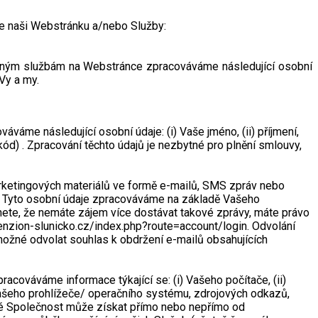
te naši Webstránku a/nebo Služby:
vaným službám na Webstránce zpracováváme následující osobní
 Vy a my.
áme následující osobní údaje: (i) Vaše jméno, (ii) příjmení,
V kód) . Zpracování těchto údajů je nezbytné pro plnění smlouvy,
marketingových materiálů ve formě e-mailů, SMS zpráv nebo
resu. Tyto osobní údaje zpracováváme na základě Vašeho
nete, že nemáte zájem více dostávat takové zprávy, máte právo
enzion-slunicko.cz/index.php?route=account/login. Odvolání
možné odvolat souhlas k obdržení e-mailů obsahujících
acováváme informace týkající se: (i) Vašeho počítače, (ii)
Vašeho prohlížeče/ operačního systému, zdrojových odkazů,
ré Společnost může získat přímo nebo nepřímo od