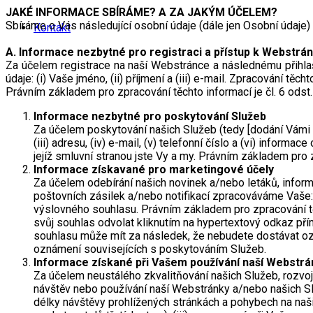
JAKÉ INFORMACE SBÍRÁME? A ZA JAKÝM ÚČELEM?
Sbíráme o Vás následující osobní údaje (dále jen Osobní údaje
Kontakt
A. Informace nezbytné pro registraci a přístup k Webstrá
Za účelem registrace na naší Webstránce a následnému přihl
údaje: (i) Vaše jméno, (ii) příjmení a (iii) e-mail. Zpracování těc
Právním základem pro zpracování těchto informací je čl. 6 odst
Informace nezbytné pro poskytování Služeb
Za účelem poskytování našich Služeb (tedy [dodání Vámi o
(iii) adresu, (iv) e-mail, (v) telefonní číslo a (vi) inform
jejíž smluvní stranou jste Vy a my. Právním základem pro z
Informace získavané pro marketingové účely
Za účelem odebírání našich novinek a/nebo letáků, inform
poštovních zásilek a/nebo notifikací zpracováváme Vaše: (i
výslovného souhlasu. Právním základem pro zpracování tě
svůj souhlas odvolat kliknutím na hypertextový odkaz př
souhlasu může mít za následek, že nebudete dostávat ozn
oznámení souvisejících s poskytováním Služeb.
Informace získané při Vašem používání naší Webstrá
Za účelem neustálého zkvalitňování našich Služeb, rozvoj
návštěv nebo používání naší Webstránky a/nebo našich Sl
délky návštěvy prohlížených stránkách a pohybech na na