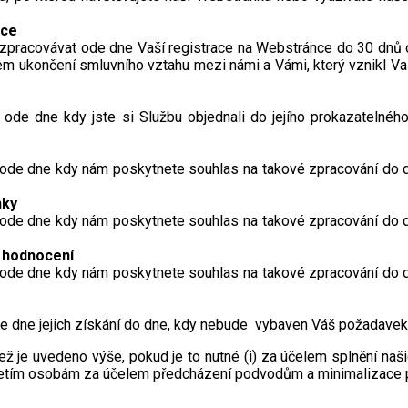
nce
zpracovávat ode dne Vaší registrace na Webstránce do 30 dnů od
m ukončení smluvního vztahu mezi námi a Vámi, který vznikl Vaší
de dne kdy jste si Službu objednali do jejího prokazatelnéh
de dne kdy nám poskytnete souhlas na takové zpracování do dne 
nky
de dne kdy nám poskytnete souhlas na takové zpracování do dne 
/ hodnocení
de dne kdy nám poskytnete souhlas na takové zpracování do dne 
 dne jejich získání do dne, kdy nebude vybaven Váš požadavek 
 je uvedeno výše, pokud je to nutné (i) za účelem splnění našic
třetím osobám za účelem předcházení podvodům a minimalizace pl