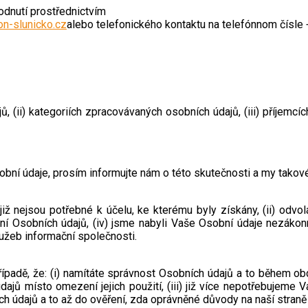
odnutí prostřednictvím
n-slunicko.cz
alebo telefonického kontaktu na telefónnom čísle
, (ii) kategoriích zpracovávaných osobních údajů, (iii) příjemc
bní údaje, prosím informujte nám o této skutečnosti a my tako
již nejsou potřebné k účelu, ke kterému byly získány, (ii) od
vání Osobních údajů, (iv) jsme nabyli Vaše Osobní údaje nezák
lužeb informační společnosti.
adě, že: (i) namítáte správnost Osobních údajů a to během obdob
ů místo omezení jejich použití, (iii) již více nepotřebujeme V
ch údajů a to až do ověření, zda oprávněné důvody na naší stran