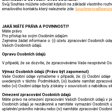
Svůj Souhlas můžete odvolat kdykoli na základě vlastního rozh
emailového kontaktu který naleznete zde:
bouchnerova@penzio
JAKÁ MÁTE PRÁVA A POVINNOSTI?
Máte právo:
Pro přístup ke svým Osobním údajům
Zejména žádat informace o: (i) účelu zpracování Osobních údajů
Vašich Osobních údajů.
Opravu Osobních údajů
V případě, že se dozvíte, že zpracováváme Vaše nesprávné Oso
Výmaz Osobních údajů (Právo být zapomenut)
Vaše Osobní údaje vymažeme v případě, že: (i) Osobní údaje 
uvedených v těchto Podmínkách, (iii) budete namítat zpraco
nebo (vi) Osobní údaje byly získány v souvislosti s nabídkou s
Omezení zpracování Osobních údajů
Máte právo na omezení zpracování Vašich Osobních údajů v příp
Osobních údajů je nezákonné a namítáte vymazání Osobních údaj
uplatnění právního nároku nebo (iv) namítáte zpracování Osobní