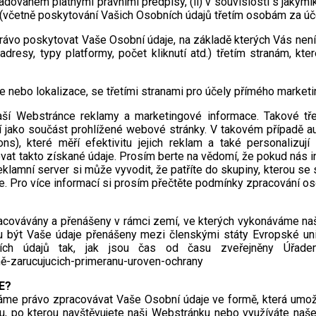
ovaném platnými právními předpisy, (ii) v souvislosti s jakýmiko
í (včetně poskytování Vašich Osobních údajů třetím osobám za ú
právo poskytovat Vaše Osobní údaje, na základě kterých Vás není
resy, typy platformy, počet kliknutí atd.) třetím stranám, kte
ce nebo lokalizace, se třetími stranami pro účely přímého market
í Webstránce reklamy a marketingové informace. Takové třetí 
zí jako součást prohlížené webové stránky. V takovém případě au
ons), které měří efektivitu jejich reklam a také personaliz
vat takto získané údaje. Prosím berte na vědomí, že pokud nás i
klamní server si může vyvodit, že patříte do skupiny, kterou se
gie. Pro více informací si prosím přečtěte podmínky zpracování o
racovávány a přenášeny v rámci zemí, ve kterých vykonáváme naš
u být Vaše údaje přenášeny mezi členskými státy Evropské un
ních údajů tak, jak jsou čas od času zveřejněny Úřad
ě-zarucujucich-primeranu-uroven-ochrany
E?
áme právo zpracovávat Vaše Osobní údaje ve formě, která umožň
u, po kterou navštěvujete naši Webstránku nebo využíváte naše