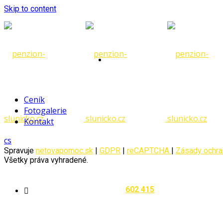
Skip to content
Zde vám
Ceník
Fotogalerie
Kontakt
pomůžeme
cs
Spravuje
netovapomoc.sk
|
GDPR
|
reCAPTCHA
|
Zásady ochra
Všetky práva vyhradené.
602 415