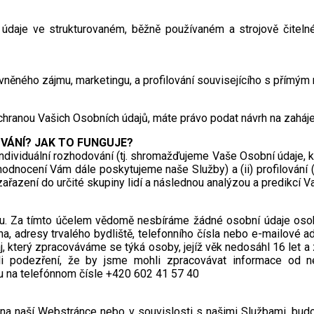
údaje ve strukturovaném, běžně používaném a strojově čitel
něného zájmu, marketingu, a profilování souvisejícího s přímým
ochranou Vašich Osobních údajů, máte právo podat návrh na zaháj
VÁNÍ? JAK TO FUNGUJE?
individuální rozhodování (tj. shromažďujeme Vaše Osobní údaje, 
hodnocení Vám dále poskytujeme naše Služby) a (ii) profilování
azení do určité skupiny lidí a následnou analýzou a predikcí Vaš
u. Za tímto účelem vědomě nesbíráme žádné osobní údaje osob, 
na, adresy trvalého bydliště, telefonního čísla nebo e-mailové 
aj, který zpracováváme se týká osoby, jejíž věk nedosáhl 16 le
i podezření, že by jsme mohli zpracovávat informace od n
u na telefónnom čísle +420 602 41 57 40
 na naší Webstránce nebo v souvislosti s našimi Službami, budo