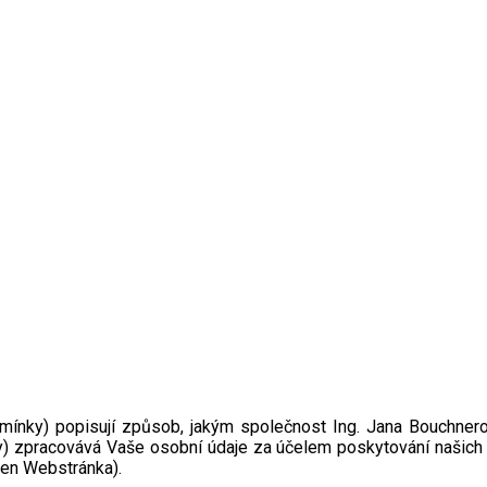
racování osobních údajů pro market
mínky) popisují způsob, jakým společnost Ing. Jana Bouchnero
 zpracovává Vaše osobní údaje za účelem poskytování našich slu
jen Webstránka).