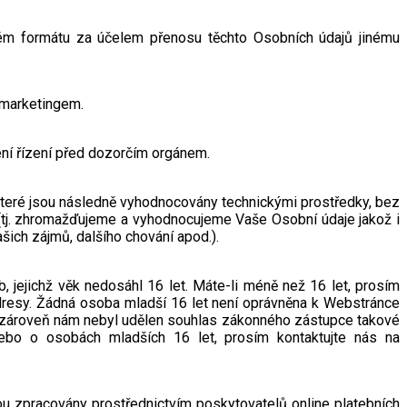
ném formátu za účelem přenosu těchto Osobních údajů jinému
 marketingem.
ení řízení před dozorčím orgánem.
které jsou následně vyhodnocovány technickými prostředky, bez
 (tj. zhromažďujeme a vyhodnocujeme Vaše Osobní údaje jakož i
ich zájmů, dalšího chování apod.).
jejichž věk nedosáhl 16 let. Máte-li méně než 16 let, prosím
adresy. Žádná osoba mladší 16 let není oprávněna k Webstránce
t a zároveň nám nebyl udělen souhlas zákonného zástupce takové
ebo o osobách mladších 16 let, prosím kontaktujte nás na
u zpracovány prostřednictvím poskytovatelů online platebních