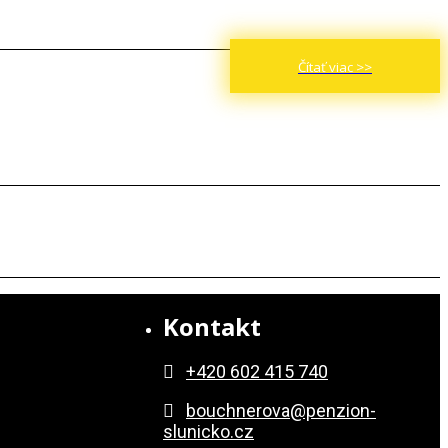
Čítať viac >>
Kontakt
+420 602 415 740
bouchnerova@penzion-
slunicko.cz