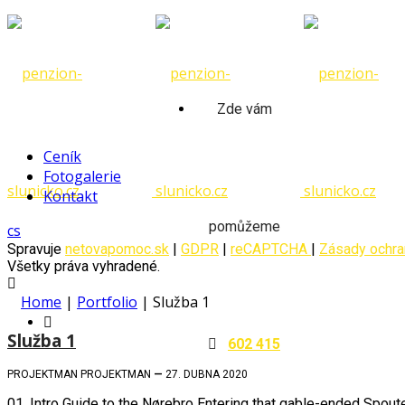
Skip
to
content
Zde vám
Ceník
Fotogalerie
Kontakt
pomůžeme
cs
Spravuje
netovapomoc.sk
|
GDPR
|
reCAPTCHA
|
Zásady ochra
Všetky práva vyhradené.
Home
|
Portfolio
|
Služba 1
Služba 1
602 415
PROJEKTMAN PROJEKTMAN
—
27. DUBNA 2020
01. Intro Guide to the Nørebro Entering that gable-ended Spouter