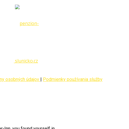
ny osobných údajov
|
Podmienky používania služby
-Inn, you found yourself in...