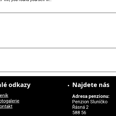
lé odkazy
Najdete nás
eník
Adresa penzionu:
otogalerie
Penzion Sluníčko
ontakt
Řásná 2
588 56