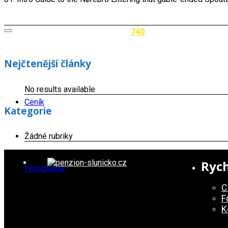
740
Nejčtenější články
No results available
Ceník
Kategorie
Žádné rubriky
Rych
Fotogalerie
C
F
K